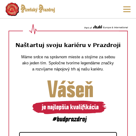
P
Hla
hl
navi
o
me
Naštartuj svoju kariéru v Prazdroji
Máme srdce na správnom mieste a stojíme za sebou
ako jeden tím. Spoločne tvoríme legendárne značky
a rozvíjame nápojový trh aj našu kariéru.