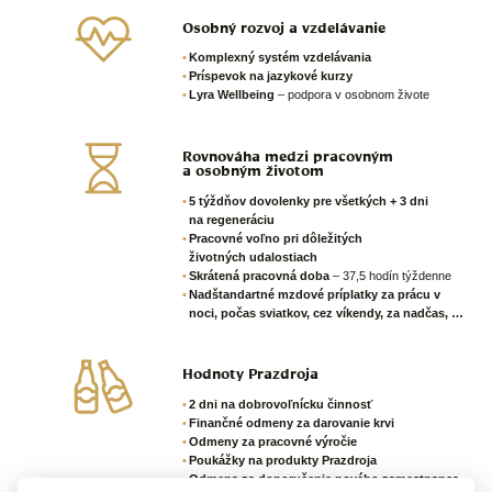
Osobný rozvoj a vzdelávanie
Komplexný systém vzdelávania
Príspevok na jazykové kurzy
Lyra Wellbeing
– podpora v osobnom živote
Rovnováha medzi pracovným
a osobným životom
5 týždňov dovolenky pre všetkých + 3 dni
na regeneráciu
Pracovné voľno pri dôležitých
životných udalostiach
Skrátená pracovná doba
– 37,5 hodín týždenne
Nadštandartné mzdové príplatky za prácu v
noci, počas sviatkov, cez víkendy, za nadčas, …
Hodnoty Prazdroja
2 dni na dobrovoľnícku činnosť
Finančné odmeny za darovanie krvi
Odmeny za pracovné výročie
Poukážky na produkty Prazdroja
Odmena za doporučenie nového zamestnanca