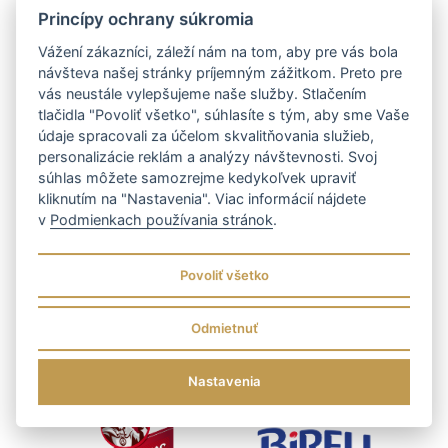
(až do 800 Eur)
Princípy ochrany súkromia
Vážení zákazníci, záleží nám na tom, aby pre vás bola
návšteva našej stránky príjemným zážitkom. Preto pre
vás neustále vylepšujeme naše služby. Stlačením
Naša práca je pestrá
tlačidla "Povoliť všetko", súhlasíte s tým, aby sme Vaše
ako portfólio našich
údaje spracovali za účelom skvalitňovania služieb,
produktov
personalizácie reklám a analýzy návštevnosti. Svoj
súhlas môžete samozrejme kedykoľvek upraviť
kliknutím na "Nastavenia". Viac informácií nájdete
v
Podmienkach používania stránok
.
Povoliť všetko
Odmietnuť
Nastavenia