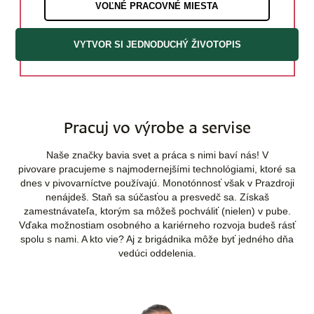
VOĽNÉ PRACOVNÉ MIESTA
VYTVOR SI JEDNODUCHÝ ŽIVOTOPIS
Pracuj vo výrobe a servise
Naše značky bavia svet a práca s nimi baví nás! V
pivovare pracujeme s najmodernejšími technológiami, ktoré sa
dnes v pivovarníctve používajú. Monotónnosť však v Prazdroji
nenájdeš. Staň sa súčasťou a presvedč sa. Získaš
zamestnávateľa, ktorým sa môžeš pochváliť (nielen) v pube.
Vďaka možnostiam osobného a kariérneho rozvoja budeš rásť
spolu s nami. A kto vie? Aj z brigádnika môže byť jedného dňa
vedúci oddelenia.