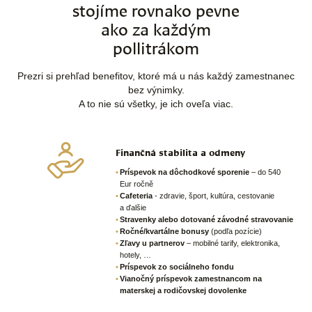
stojíme rovnako pevne
ako za každým
pollitrákom
Prezri si prehľad benefitov, ktoré má u nás každý zamestnanec
bez výnimky.
A to nie sú všetky, je ich oveľa viac.
Finančná stabilita a odmeny
Príspevok na dôchodkové sporenie
– do 540
Eur ročně
Cafeteria
- zdravie, šport, kultúra, cestovanie
a ďalšie
Stravenky alebo dotované závodné stravovanie
Ročné/kvartálne bonusy
(podľa pozície)
Zľavy u partnerov
– mobilné tarify, elektronika,
hotely, …
Príspevok zo sociálneho fondu
Vianočný príspevok zamestnancom na
materskej a rodičovskej dovolenke