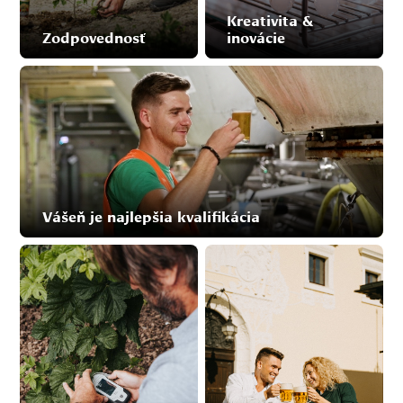
Kreativita &
Zodpovednosť
inovácie
Vášeň je najlepšia kvalifikácia