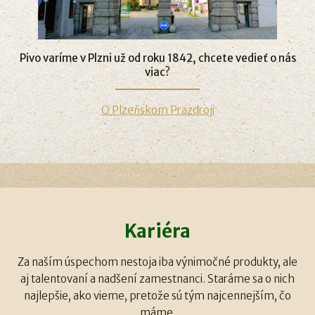
Pivo varíme v Plzni už od roku 1842, chcete vedieť o nás
viac?
O Plzeňskom Prazdroji
Kariéra
Za naším úspechom nestoja iba výnimočné produkty, ale
aj talentovaní a nadšení zamestnanci. Staráme sa o nich
najlepšie, ako vieme, pretože sú tým najcennejším, čo
máme.