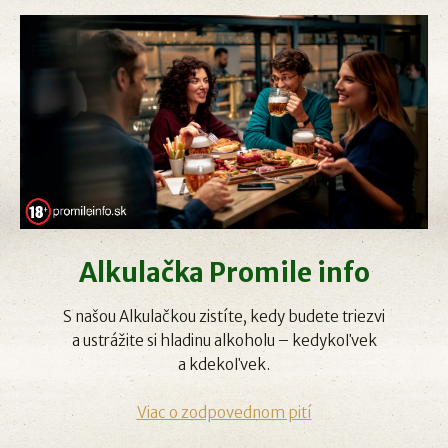
Alkulačka Promile info
S našou Alkulačkou zistíte, kedy budete triezvi
a ustrážite si hladinu alkoholu – kedykoľvek
a kdekoľvek.
Viac o zodpovednom pití