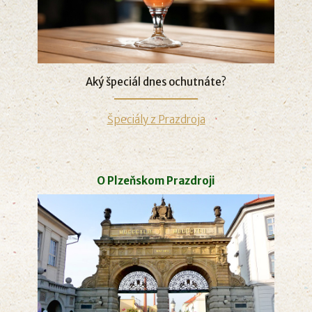
Aký špeciál dnes ochutnáte?
Špeciály z Prazdroja
O Plzeňskom Prazdroji