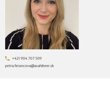
+421 904 707 509
petra.ferancova@asahibeer.sk